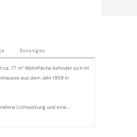
ge
Sonstiges
ca. 77 m² Wohnfläche befindet sich im
enhauses aus dem Jahr 1959 in
enehme Lichtwirkung und eine
lle Räume sind bequem über den