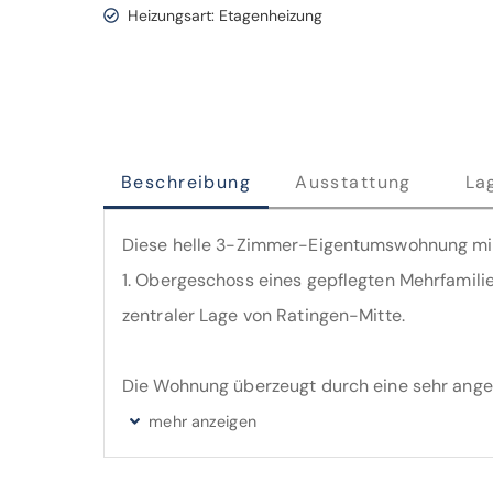
Heizungsart: Etagenheizung
Beschreibung
Ausstattung
La
Diese helle 3-Zimmer-Eigentumswohnung mit 
1. Obergeschoss eines gepflegten Mehrfamili
zentraler Lage von Ratingen-Mitte.
Die Wohnung überzeugt durch eine sehr ang
funktionale, gut nutzbare Raumaufteilung. A
zentralen Flur erreichbar.