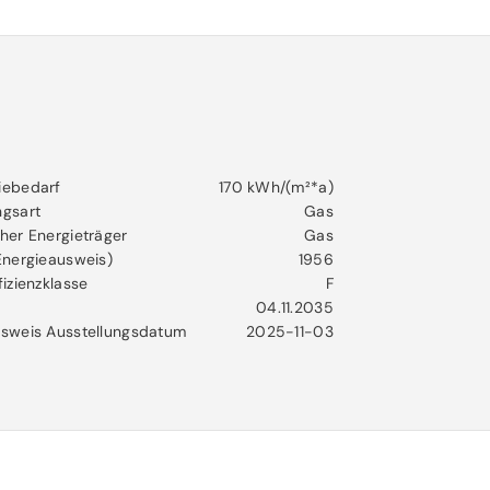
iebedarf
170 kWh/(m²*a)
ngsart
Gas
her Energieträger
Gas
Energieausweis)
1956
fizienzklasse
F
04.11.2035
usweis Ausstellungsdatum
2025-11-03