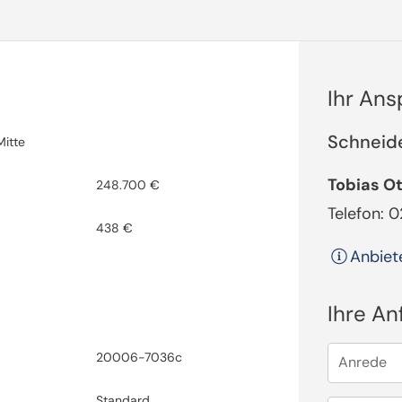
Ihr An
Schneid
Mitte
Tobias O
248.700 €
Telefon: 
438 €
Anbiet
Ihre An
20006-7036c
Anrede
Standard