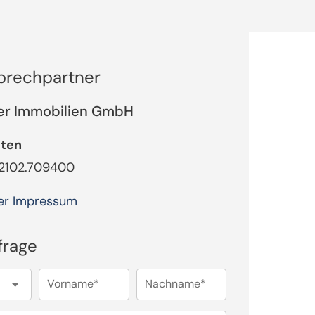
sprechpartner
er Immobilien GmbH
tten
02102.709400
er Impressum
frage
Vorname*
Nachname*