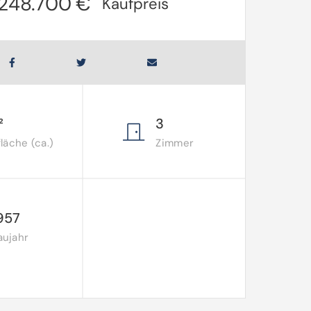
248.700 €
Kaufpreis
²
3
äche (ca.)
Zimmer
957
aujahr