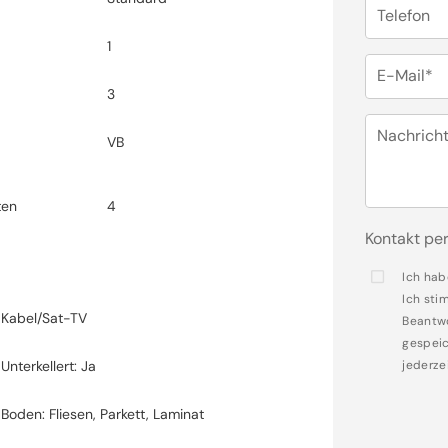
Telefon
1
E-Mail*
3
Nachrich
VB
ten
4
Kontakt per
Ich hab
Ich sti
Kabel/Sat-TV
Beantwo
gespeic
Unterkellert: Ja
jederze
Boden: Fliesen, Parkett, Laminat