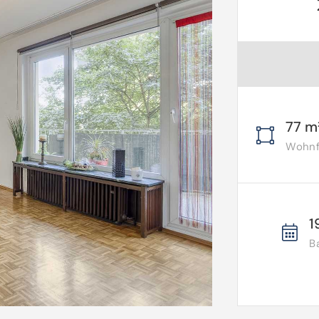
77 m
Wohnfl
1
B