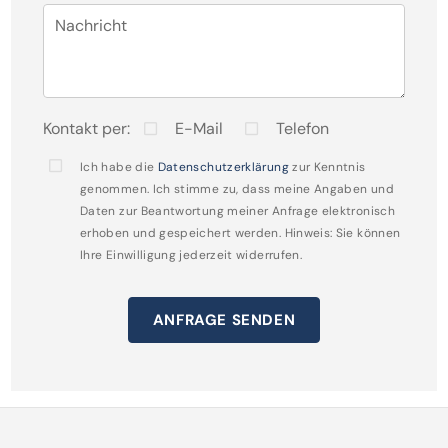
ausgebaute und gedämmte Dachbereich schafft
Nachricht
zusätzlichen Raum für ein Homeoffice, ein
Gästezimmer oder kreative Nutzungsideen ganz
nach Ihren Wünschen. Das Dachfenster wurde im
Kontakt per:
E-Mail
Telefon
Jahr 2020 erneuert.
Ich habe die
Datenschutzerklärung
zur Kenntnis
genommen. Ich stimme zu, dass meine Angaben und
Ein besonderes Highlight erwartet Sie im vollständig
Daten zur Beantwortung meiner Anfrage elektronisch
erhoben und gespeichert werden. Hinweis: Sie können
unterkellerten Bereich: Waschraum, Werkraum und
Ihre Einwilligung jederzeit widerrufen.
Abstellraum bieten reichlich Stauraum, und eine
hochwertige Sauna sorgt für Erholung nach einem
ANFRAGE SENDEN
langen Tag.
Das Haus wurde durch die derzeitigen Eigentümer
kontinuierlich modernisiert und gepflegt. So wurde