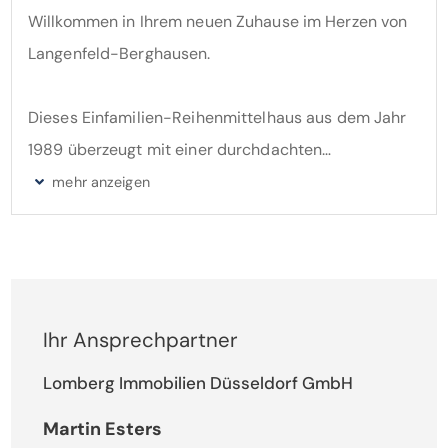
Willkommen in Ihrem neuen Zuhause im Herzen von
Langenfeld-Berghausen.
Dieses Einfamilien-Reihenmittelhaus aus dem Jahr
1989 überzeugt mit einer durchdachten
Raumaufteilung, einer ruhigen Lage in einer
verkehrsberuhigten Spielstraße und einem
Platzangebot, das keine Wünsche offen lässt.
Das Haus verfügt über insgesamt 149,26 m² Wohn-
Ihr Ansprechpartner
und Nutzfläche, aufgeteilt auf Erdgeschoss (41,32 m²
Wohnfläche), erstes Obergeschoss (40,12 m²
Lomberg Immobilien Düsseldorf GmbH
Wohnfläche), Dachgeschoss (26,72 m² Nutzfläche)
Martin Esters
sowie einen vollständig ausgebauten Keller (41,10 m²