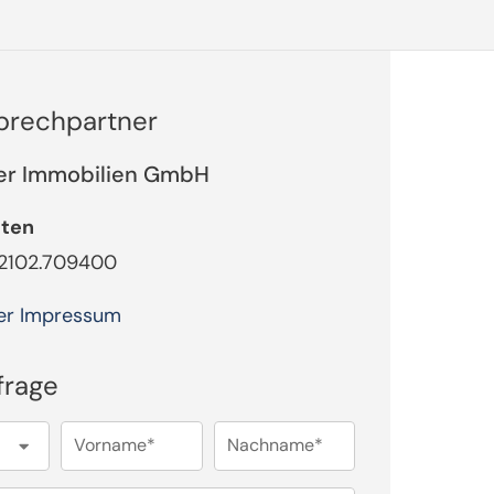
sprechpartner
er Immobilien GmbH
tten
02102.709400
er Impressum
frage
Vorname*
Nachname*