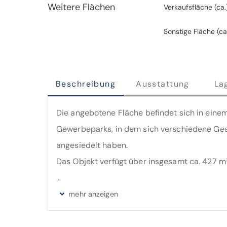
Weitere Flächen
Verkaufsfläche (ca.
Sonstige Fläche (ca
Beschreibung
Ausstattung
La
Die angebotene Fläche befindet sich in eine
Gewerbeparks, in dem sich verschiedene Ges
angesiedelt haben.
Das Objekt verfügt über insgesamt ca. 427 m²,
In der 1. Ebene befindet sich ein repräsenta
erste der beiden großzügigen Verkaufs-/Auss
Bereiche mit jeweils einer Umkleide und ein p