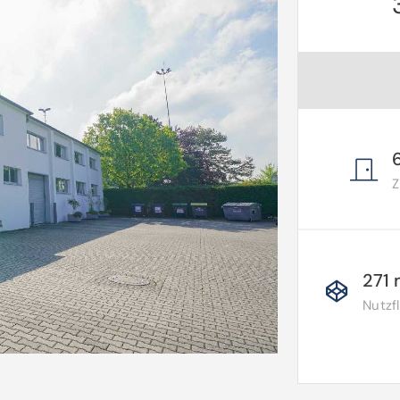
271 
Nutzf