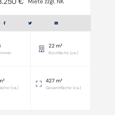
3.250 €
Miete zzgl. NK
6
22 m²
Zimmer
Bürofläche (ca.)
m²
427 m²
läche (ca.)
Gesamtfläche (ca.)