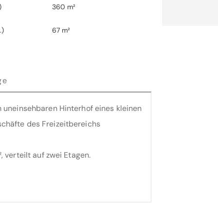
)
360 m²
.)
67 m²
ge
m uneinsehbaren Hinterhof eines kleinen
chäfte des Freizeitbereichs
 verteilt auf zwei Etagen.
tiver Eingans-/Empfangsbereich, die
tellungsflächen sowie zwei sanitäre
otentieller Anlieferungsbereich der