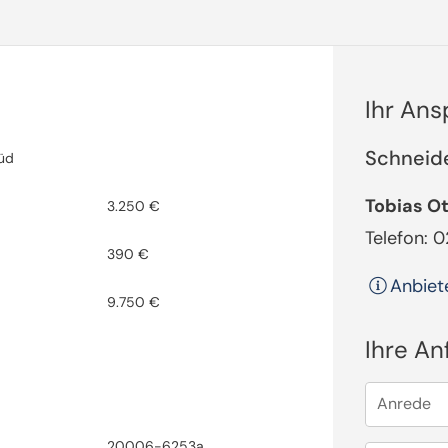
Ihr An
Schneid
üd
Tobias O
3.250 €
Telefon: 
390 €
Anbiet
9.750 €
Ihre An
Anrede
20006-6253a