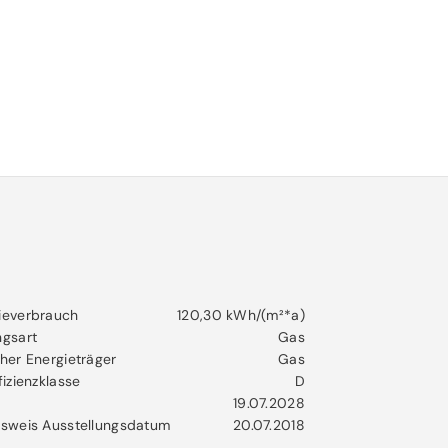
ieverbrauch
120,30 kWh/(m²*a)
ngsart
Gas
her Energieträger
Gas
fizienzklasse
D
19.07.2028
usweis Ausstellungsdatum
20.07.2018