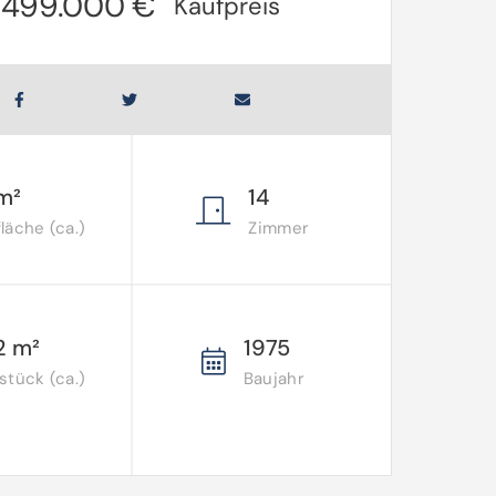
1.499.000 €
Kaufpreis
m²
14
äche (ca.)
Zimmer
2 m²
1975
tück (ca.)
Baujahr