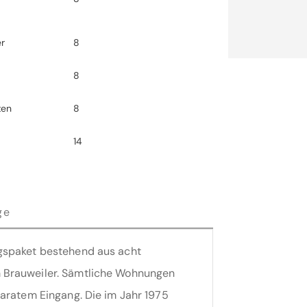
er
8
r
8
ten
8
14
ge
gspaket bestehend aus acht
 Brauweiler. Sämtliche Wohnungen
paratem Eingang. Die im Jahr 1975