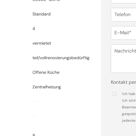
Standard
Telefon
4
E-Mail*
vermietet
Nachrich
teil/vollrenovierungsbedürftig
Offene Küche
Kontakt per
Zentralheizung
Ich hab
Ich sti
Beantwo
gespeic
jederze
8