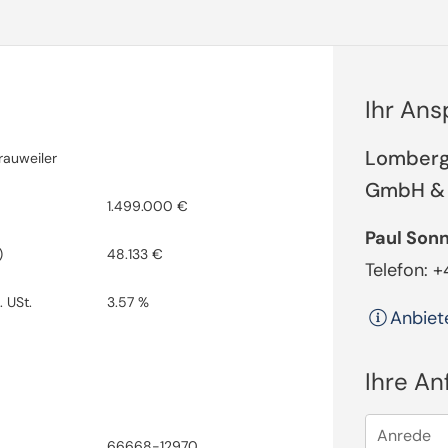
Ihr An
Lomberg
rauweiler
GmbH & 
1.499.000 €
Paul Son
)
48.133 €
Telefon: +
. USt.
3.57 %
Anbiet
Ihre An
Anrede
66668-12970