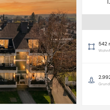
542 
Wohnfl
2.99
Grunds