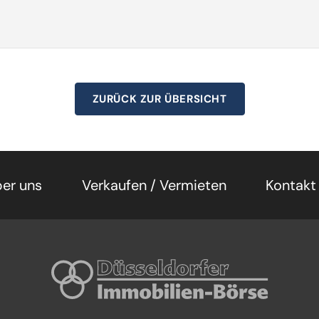
 Sämtliche Wohnungen sind vermietet
ete von 48.132 €. Zum Angebot gehören
 zugeordnet sind. Jede Wohnung
zlich steht den Bewohnern ein
ZURÜCK ZUR ÜBERSICHT
.
eits mit der Modernisierung der
igen Balkone kürzlich vollständig
er uns
Verkaufen / Vermieten
Kontakt
ere umfangreiche Maßnahmen geplant.
der verbleibenden Balkone, des Daches,
nanzierung dieser Investitionen wurde
eutlich erhöht, wodurch das Hausgeld