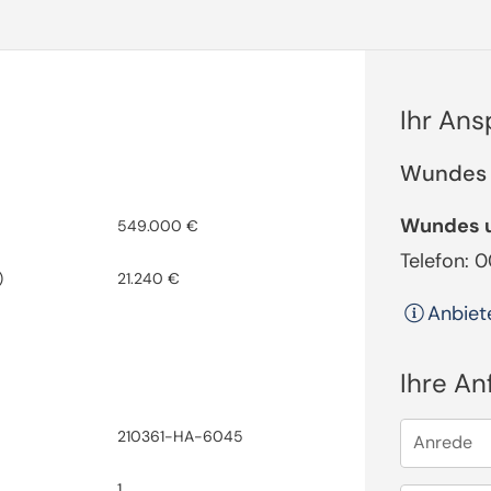
Ihr An
Wundes 
Wundes u
549.000 €
Telefon: 
)
21.240 €
Anbiet
Ihre An
210361-HA-6045
Anrede
1