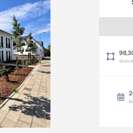
98,3
Wohnfl
2
B