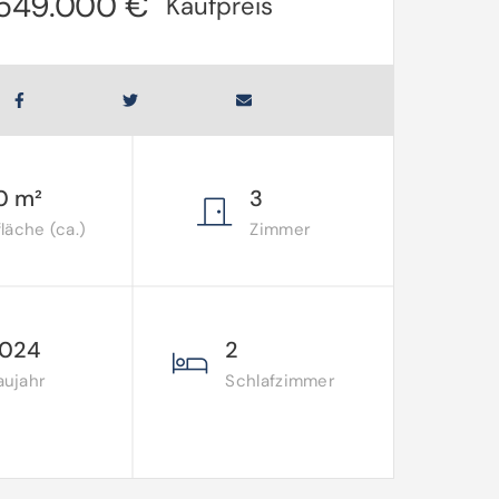
549.000 €
Kaufpreis
0 m²
3
äche (ca.)
Zimmer
024
2
aujahr
Schlafzimmer