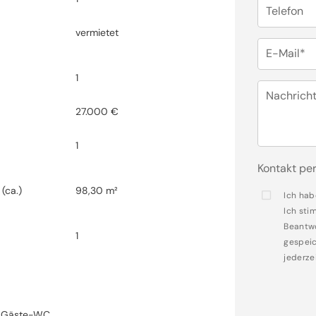
Telefon
vermietet
E-Mail*
1
Nachrich
27.000 €
1
Kontakt per
(ca.)
98,30 m²
Ich hab
Ich sti
Beantwo
r
1
gespeic
jederze
Gäste-WC