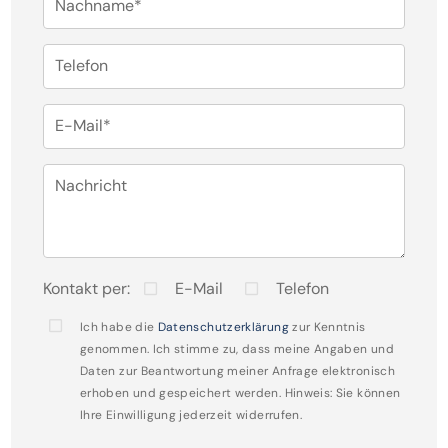
Nachname*
Für eine persönliche Besichtigung und weitere
Informationen steht Ihnen Herr Jochen Wesseling
Telefon
gerne zur Verfügung. Wir freuen uns auf Ihre
Kontaktaufnahme.
E-Mail*
Nachricht
Kontakt per:
E-Mail
Telefon
Ich habe die
Datenschutzerklärung
zur Kenntnis
genommen. Ich stimme zu, dass meine Angaben und
Daten zur Beantwortung meiner Anfrage elektronisch
erhoben und gespeichert werden. Hinweis: Sie können
Ihre Einwilligung jederzeit widerrufen.