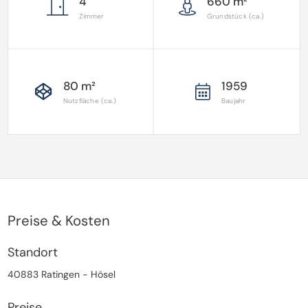
4
660 m²
Zimmer
Grundstück (ca.)
80 m²
1959
Nutzfläche (ca.)
Baujahr
Preise & Kosten
Standort
40883 Ratingen - Hösel
Preise