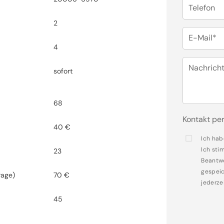
Telefon
2
E-Mail*
4
Nachrich
sofort
68
Kontakt per
40 €
Ich hab
Ich sti
23
Beantwo
gespeic
rage)
70 €
jederze
45