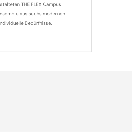
stalteten THE FLEX Campus
 Ensemble aus sechs modernen
ndividuelle Bedürfnisse.
lt werden, sodass neben Einzelbüros
 Showrooms geschaffen werden können.
axis, Studio oder Austellungsflächen
nd Kellerflächen sowie
ich eine Kita, die ein
wie eine umfangreiche Begrünung, die