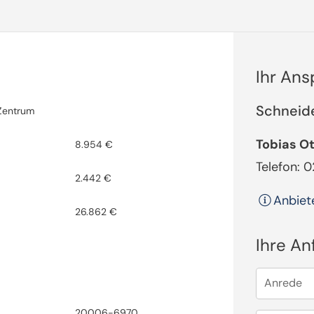
Ihr An
Schneid
Zentrum
Tobias O
8.954 €
Telefon: 
2.442 €
Anbiet
26.862 €
Ihre An
Anrede
20006-6970