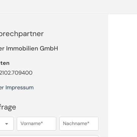
sprechpartner
er Immobilien GmbH
tten
02102.709400
er Impressum
frage
Vorname*
Nachname*