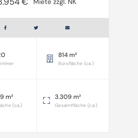
8.954 €
Miete zzgl. NK
20
814 m²
Zimmer
Bürofläche (ca.)
09 m²
3.309 m²
läche (ca.)
Gesamtfläche (ca.)