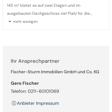
145 m² bietet es auf zwei Etagen und im
ausgebauten Dachgeschoss viel Platz für die
gesamte Familie.
Im klassisch aufgeteilten Erdgeschoss befinden sich
Küche, Gäste-WC sowie das geräumige Wohn-
Esszimmer, das im Jahr 2006 um einen
Ihr Ansprechpartner
Wintergarten erweitert wurde. Dieser bietet Zugang
zur angrenzenden Terrasse und zum südlich
Fischer-Sturm Immobilien GmbH und Co. KG
ausgerichteten Garten. An kalten Winterabenden
Gero Fischer
sorgt ein Kamin im Wohnbereich für eine behagliche
Telefon: 0211-60101069
Atmosphäre.
Anbieter Impressum
Das Schlafzimmer im Obergeschoss hat einen