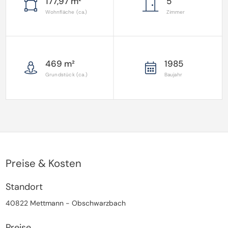
177,97 m²
5
Wohnfläche (ca.)
Zimmer
469 m²
1985
Grundstück (ca.)
Baujahr
Preise & Kosten
Standort
40822 Mettmann - Obschwarzbach
Preise