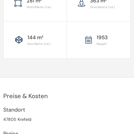
281 m²
363 m²
Wohnfläche (ca.)
Grundstück (ca.)
144 m²
1953
Nutzfläche (ca.)
Baujahr
Preise & Kosten
Standort
47805 Krefeld
Preise