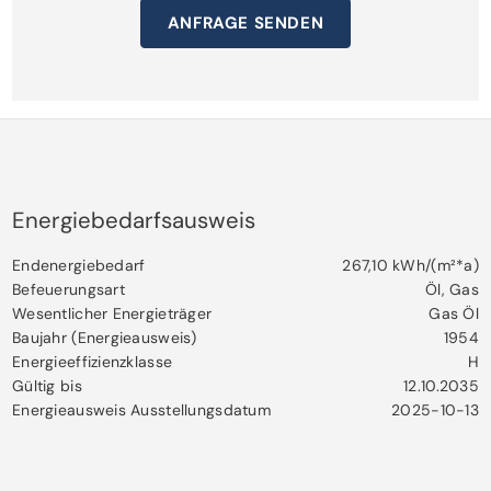
Zimmerwohnung mit etwa 108 m² Wohnfläche. Die
ANFRAGE SENDEN
Wohnung verfügt über ein Tageslicht-Wannenbad
sowie ein separates Tageslicht-Duschbad.
Ursprünglich handelte es sich um zwei separate
Wohnungen, die miteinander verbunden wurden.
Eine Trennung in zwei Wohnungen ist bei Bedarf
Energiebedarfsausweis
wieder realisierbar.
Endenergiebedarf
267,10 kWh/(m²*a)
Befeuerungsart
Öl, Gas
Wesentlicher Energieträger
Gas Öl
Das Objekt ist vollvermietet.
Baujahr (Energieausweis)
1954
Mieterhöhungen wurden in den letzten Jahren nicht
Energieeffizienzklasse
H
Gültig bis
12.10.2035
durchgeführt.
Energieausweis Ausstellungsdatum
2025-10-13
Es bestehen keine Rechtstreitigkeiten mit den
Mietern.