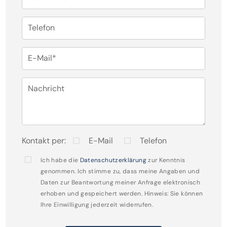
Zusätzlich verfügt die Einheit über eine Terrasse mit
ca. 50 m².
Telefon
Die zweite Wohnung im 1. Obergeschoss umfasst
eine Wohnfläche von ca. 75 m² verteilt auf 3 Zimmer,
E-Mail*
eine Küche, eine Diele, ein Tageslicht-Wannenbad
sowie ein WC. Auch diese Wohnung verfügt über
Nachricht
eine Dachterrasse mit ca. 40 m².
Die Dachterrassen werden von den Mietern genutzt,
sind aber in der Angabe zur Wohnfläche im
Kontakt per:
E-Mail
Telefon
Mietvertrag nicht mitberechnet.
Ich habe die
Datenschutzerklärung
zur Kenntnis
genommen. Ich stimme zu, dass meine Angaben und
Dachgeschoss:
Daten zur Beantwortung meiner Anfrage elektronisch
erhoben und gespeichert werden. Hinweis: Sie können
Im Dachgeschoss dieses Wohn- und
Ihre Einwilligung jederzeit widerrufen.
Geschäftshauses befindet sich eine großzügige 4-