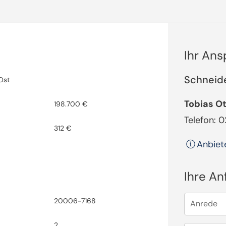
Ihr An
Schneid
Ost
Tobias O
198.700 €
Telefon: 
312 €
Anbiet
Ihre An
20006-7168
Anrede
2