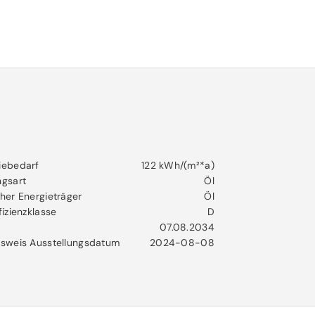
iebedarf
122 kWh/(m²*a)
ngsart
Öl
her Energieträger
Öl
fizienzklasse
D
07.08.2034
usweis Ausstellungsdatum
2024-08-08