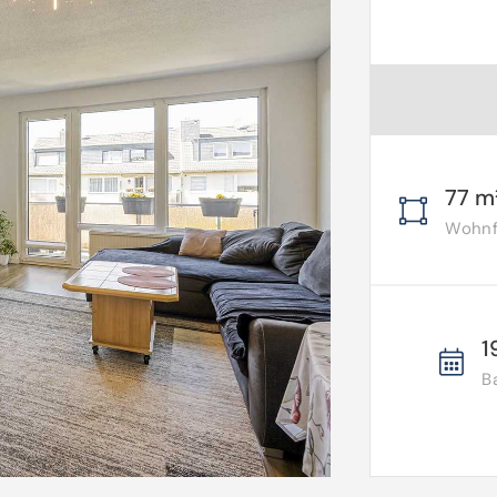
77 m
Wohnfl
1
B