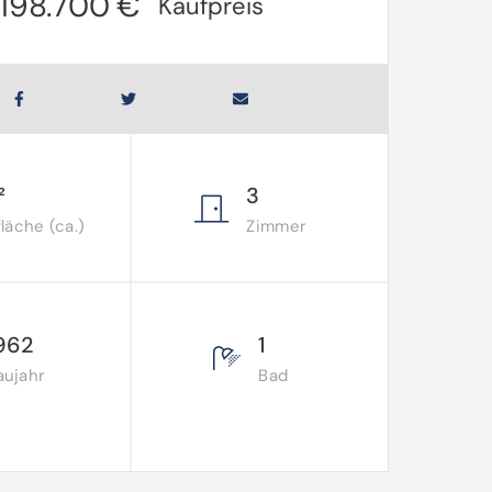
198.700 €
Kaufpreis
²
3
äche (ca.)
Zimmer
962
1
aujahr
Bad