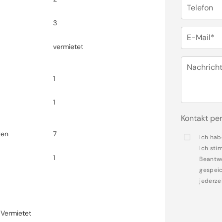
Telefon
3
E-Mail*
vermietet
Nachrich
1
1
Kontakt per
ten
7
Ich hab
Ich sti
1
Beantwo
gespeic
jederze
Vermietet