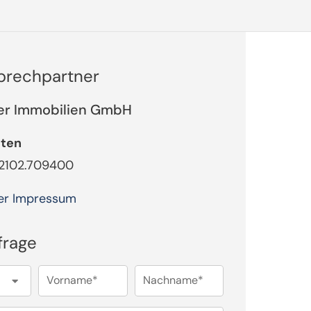
sprechpartner
er Immobilien GmbH
tten
02102.709400
er Impressum
frage
Vorname*
Nachname*