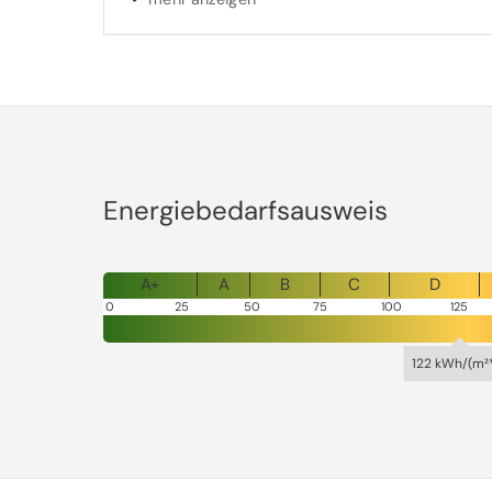
Wohnzimmer mit Zugang zu dem Balkon.
Zum Angebot gehören ein eigener Kellerraum un
steht zur gemeinschaftlichen Nutzung zur Ve
Möglichkeit Fahrräder im Gartenhäuschen abz
Energiebedarfsausweis
Die Wohnung und der Stellplatz sind aktuell v
Kaltmiete in Höhe von 9.420,- EUR.
A+
A
B
C
D
0
25
50
75
100
125
Es fällt ein monatliches Hausgeld inkl. Heizko
122 kWh/(m²
Monat an, wovon ca. 186,- EUR auf den Mieter
Energiebedarfsausweis gültig vom: 08.08.20
kWh/(m²a), Wesentliche Energieträger Heizun