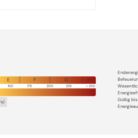
d ein Stellplatz. Ein Teil des Gartens
rfügung. Des Weiteren besteht die
ustellen.
ermietet und bringt eine jährliche
Endenerg
Befeueru
E
F
G
H
Wesentlic
150
175
200
225
250
Energieef
sten in Höhe von ca. 312,- EUR pro
Gültig bis
*a)
Energiea
 umlegbar sind.
24, Endenergiebedarf Wärme: 122
g: Befeuerung Oel